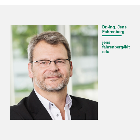
Dr.-Ing. Jens
Fahrenberg
jens
fahrenberg
∂
kit
edu